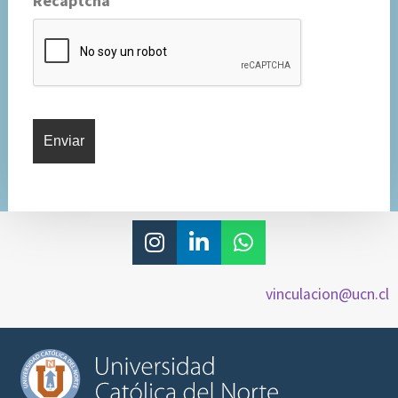
Recaptcha
vinculacion@ucn.cl